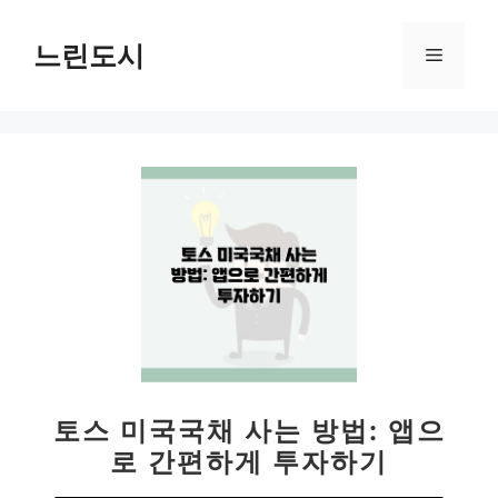
컨
텐
느린도시
메
츠
로
뉴
건
너
뛰
기
토스 미국국채 사는 방법: 앱으
로 간편하게 투자하기