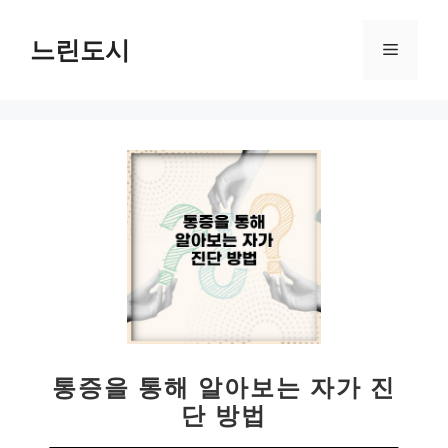
컨
텐
느린도시
메
츠
로
뉴
건
너
뛰
기
통증을 통해 알아보는 자가 진
단 방법