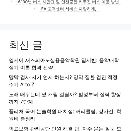
6100번 버스 시간표 및 인천공항 리무진 버스 이용 방법
고
EA 고객센터 서비스 다양하게,
리
최신 글
엠제이 재즈피아노실용음악학원 입시반: 음악대학
실기 이론 합격 전략
망막 검사 시기 언제 하는지? 망막 질환 검진 적정
주기 A to Z
노래 배우는데 몇 개월 걸릴까? 발성부터 실력 향상
까지 7단계
퓰리처 국어 논술학원 대치점: 커리큘럼, 강사진, 학
원비 총정리
의료보험 관리공단 민원 해결 팁: 자주 묻는 질문 모