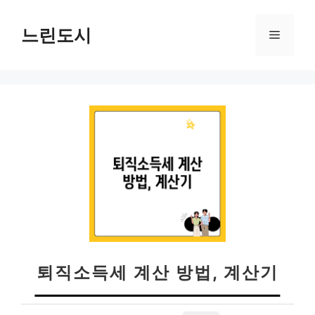
컨
텐
느린도시
메
츠
로
뉴
건
너
뛰
기
퇴직소득세 계산 방법, 계산기