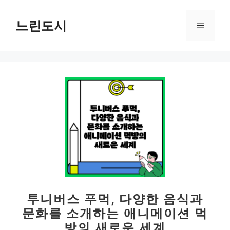
컨
텐
느린도시
메
츠
로
뉴
건
너
뛰
기
투니버스 푸먹, 다양한 음식과
문화를 소개하는 애니메이션 먹
방의 새로운 세계