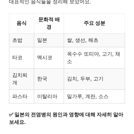
대표적인 음식들을 정리해 보았어요.
문화적 배
음식
주요 성분
경
초밥
일본
쌀, 생선, 해초
옥수수 또띠야, 고기, 채
타코
멕시코
소
김치찌
한국
김치, 두부, 고기
개
파스타
이탈리아
밀가루, 계란, 소스
✅
일본의 전염병의 원인과 영향에 대해 자세히 알아
보세요.