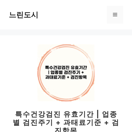
컨
텐
느린도시
메
츠
로
뉴
건
너
뛰
기
특수건강검진 유효기간 | 업종
별 검진주기 + 과태료기준 + 검
진항목