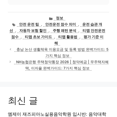
카
정보
테
태
안전 운전 팁
,
안전운전 점수 의미
,
운전 습관 개
고
그
선
,
자동차 보험 할인
,
주행 패턴 분석
,
티맵 안전운전
리
점수
,
티맵 초보 가이드
,
티맵 활용법
,
평가 기준 이
해
충남 논산 생활체육 이용요금 및 등록 방법 완벽가이드: 5
가지 핵심 정보
NH농협은행 주택청약통장 2026 | 청약예금 | 무주택자혜
택, 이자율 완벽가이드: 7가지 핵심 정보
최신 글
엠제이 재즈피아노실용음악학원 입시반: 음악대학