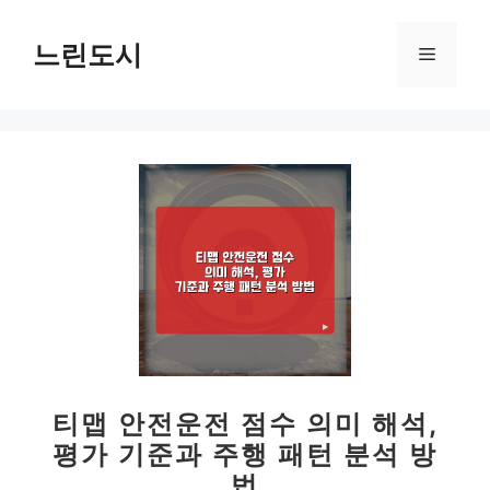
컨
텐
느린도시
메
츠
로
뉴
건
너
뛰
기
티맵 안전운전 점수 의미 해석,
평가 기준과 주행 패턴 분석 방
법