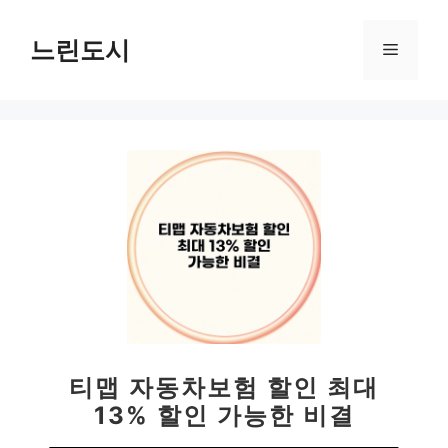
컨
텐
느린도시
메
츠
로
뉴
건
너
뛰
기
티맵 자동차보험 할인 최대
13% 할인 가능한 비결