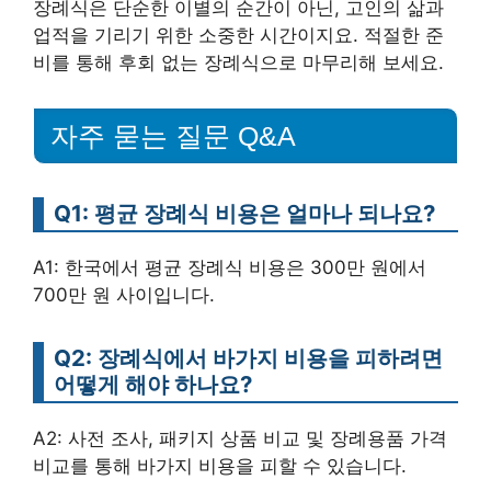
장례식은 단순한 이별의 순간이 아닌, 고인의 삶과
업적을 기리기 위한 소중한 시간이지요. 적절한 준
비를 통해 후회 없는 장례식으로 마무리해 보세요.
자주 묻는 질문 Q&A
Q1: 평균 장례식 비용은 얼마나 되나요?
A1: 한국에서 평균 장례식 비용은 300만 원에서
700만 원 사이입니다.
Q2: 장례식에서 바가지 비용을 피하려면
어떻게 해야 하나요?
A2: 사전 조사, 패키지 상품 비교 및 장례용품 가격
비교를 통해 바가지 비용을 피할 수 있습니다.