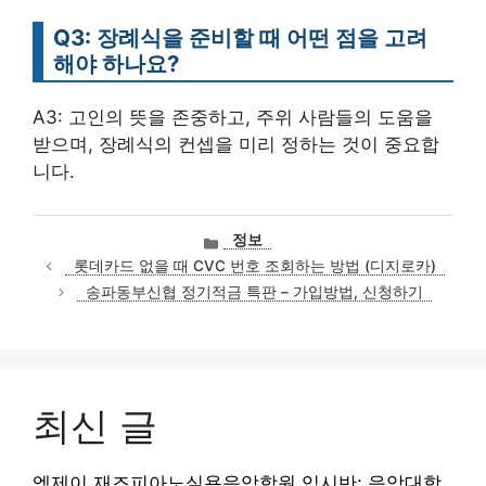
Q3: 장례식을 준비할 때 어떤 점을 고려
해야 하나요?
A3: 고인의 뜻을 존중하고, 주위 사람들의 도움을
받으며, 장례식의 컨셉을 미리 정하는 것이 중요합
니다.
카
정보
테
롯데카드 없을 때 CVC 번호 조회하는 방법 (디지로카)
고
송파동부신협 정기적금 특판 – 가입방법, 신청하기
리
최신 글
엠제이 재즈피아노실용음악학원 입시반: 음악대학