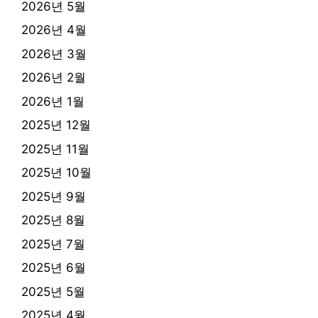
2026년 5월
2026년 4월
2026년 3월
2026년 2월
2026년 1월
2025년 12월
2025년 11월
2025년 10월
2025년 9월
2025년 8월
2025년 7월
2025년 6월
2025년 5월
2025년 4월