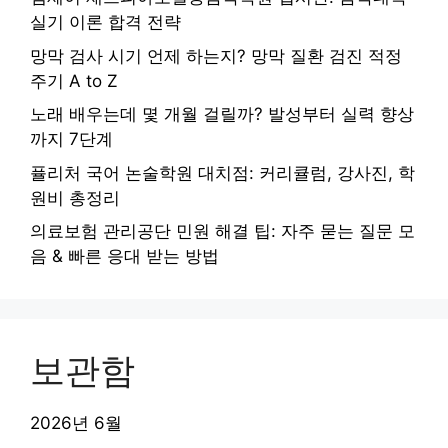
실기 이론 합격 전략
망막 검사 시기 언제 하는지? 망막 질환 검진 적정
주기 A to Z
노래 배우는데 몇 개월 걸릴까? 발성부터 실력 향상
까지 7단계
퓰리처 국어 논술학원 대치점: 커리큘럼, 강사진, 학
원비 총정리
의료보험 관리공단 민원 해결 팁: 자주 묻는 질문 모
음 & 빠른 응대 받는 방법
보관함
2026년 6월