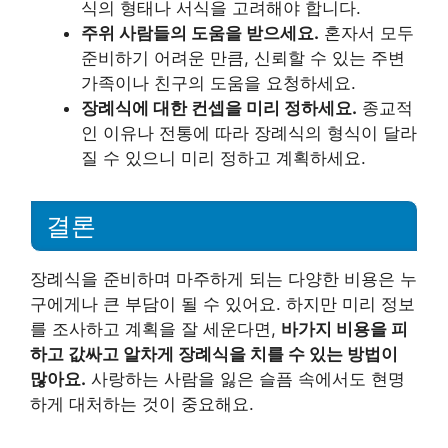
식의 형태나 서식을 고려해야 합니다.
주위 사람들의 도움을 받으세요.
혼자서 모두
준비하기 어려운 만큼, 신뢰할 수 있는 주변
가족이나 친구의 도움을 요청하세요.
장례식에 대한 컨셉을 미리 정하세요.
종교적
인 이유나 전통에 따라 장례식의 형식이 달라
질 수 있으니 미리 정하고 계획하세요.
결론
장례식을 준비하며 마주하게 되는 다양한 비용은 누
구에게나 큰 부담이 될 수 있어요. 하지만 미리 정보
를 조사하고 계획을 잘 세운다면,
바가지 비용을 피
하고 값싸고 알차게 장례식을 치를 수 있는 방법이
많아요.
사랑하는 사람을 잃은 슬픔 속에서도 현명
하게 대처하는 것이 중요해요.