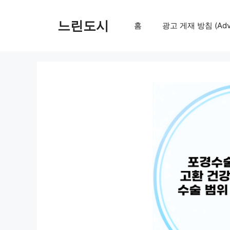
컨
텐
느린도시
홈
광고 게재 방침 (Adver
츠
로
건
너
뛰
기