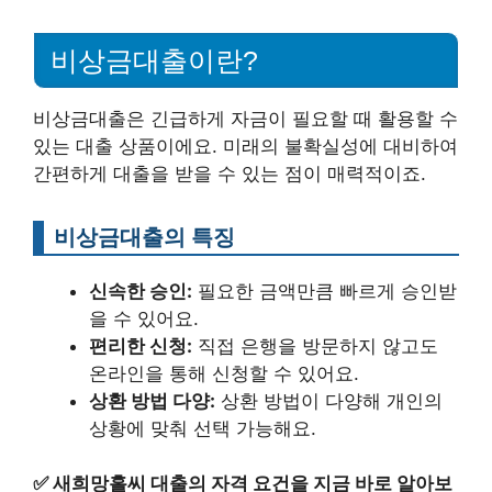
비상금대출이란?
비상금대출은 긴급하게 자금이 필요할 때 활용할 수
있는 대출 상품이에요. 미래의 불확실성에 대비하여
간편하게 대출을 받을 수 있는 점이 매력적이죠.
비상금대출의 특징
신속한 승인:
필요한 금액만큼 빠르게 승인받
을 수 있어요.
편리한 신청:
직접 은행을 방문하지 않고도
온라인을 통해 신청할 수 있어요.
상환 방법 다양:
상환 방법이 다양해 개인의
상황에 맞춰 선택 가능해요.
✅
새희망홀씨 대출의 자격 요건을 지금 바로 알아보