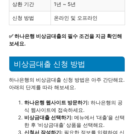
상환 기간
1년 ~ 5년
신청 방법
온라인 및 오프라인
✅
하나은행 비상금대출의 필수 조건을 지금 확인해
보세요.
비상금대출 신청 방법
하나은행의 비상금대출 신청 방법은 아주 간단해요.
아래의 단계를 따라 해보세요.
하나은행 웹사이트 방문하기:
하나은행의 공
식 웹사이트에 접속하세요.
비상금대출 선택하기:
메뉴에서 ‘대출’을 선택
한 후 ‘비상금대출’ 상품을 선택해요.
신청서 작성하기:
필요한 정보를 입력하여 신