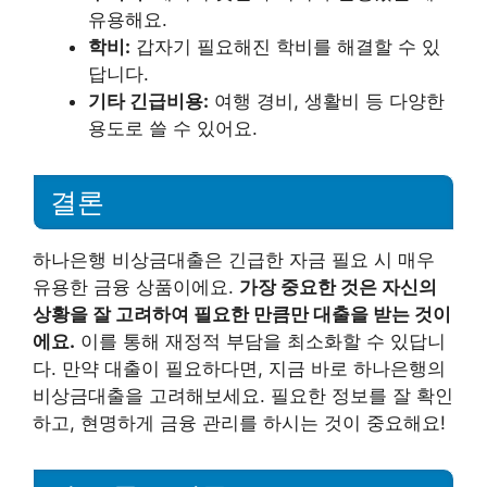
유용해요.
학비:
갑자기 필요해진 학비를 해결할 수 있
답니다.
기타 긴급비용:
여행 경비, 생활비 등 다양한
용도로 쓸 수 있어요.
결론
하나은행 비상금대출은 긴급한 자금 필요 시 매우
유용한 금융 상품이에요.
가장 중요한 것은 자신의
상황을 잘 고려하여 필요한 만큼만 대출을 받는 것이
에요.
이를 통해 재정적 부담을 최소화할 수 있답니
다. 만약 대출이 필요하다면, 지금 바로 하나은행의
비상금대출을 고려해보세요. 필요한 정보를 잘 확인
하고, 현명하게 금융 관리를 하시는 것이 중요해요!