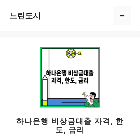
컨
텐
느린도시
메
츠
로
뉴
건
너
뛰
기
하나은행 비상금대출 자격, 한
도, 금리