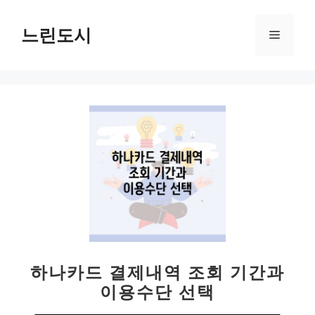
컨
텐
느린도시
메
츠
로
뉴
건
너
뛰
기
하나카드 결제내역 조회 기간과
이용수단 선택