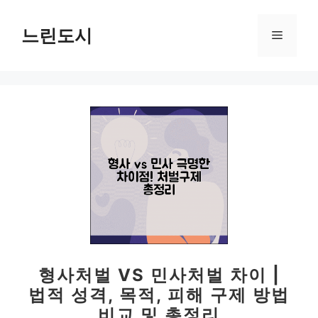
컨
텐
느린도시
메
츠
로
뉴
건
너
뛰
기
형사처벌 VS 민사처벌 차이 |
법적 성격, 목적, 피해 구제 방법
비교 및 총정리