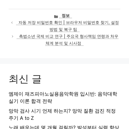
카
정보
테
자동 저장 비밀번호 확인 | 브라우저 비밀번호 찾기, 설정
고
방법 및 복구 팁
리
촉법소년 국제 비교 연구 | 주요국 형사책임 연령과 처우
체계 분석 및 시사점
최신 글
엠제이 재즈피아노실용음악학원 입시반: 음악대학
실기 이론 합격 전략
망막 검사 시기 언제 하는지? 망막 질환 검진 적정
주기 A to Z
노래 배우는데 몇 개월 걸릴까? 발성부터 실력 향상