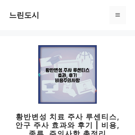
컨
텐
느린도시
메
츠
로
뉴
건
너
뛰
기
황반변성 치료 주사 루센티스,
안구 주사 효과와 후기 | 비용,
종류, 주의사항 총정리