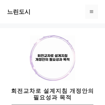
컨
텐
느린도시
메
츠
로
뉴
건
너
뛰
기
회전교차로 설계지침 개정안의
필요성과 목적