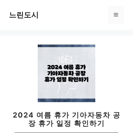
컨
텐
느린도시
메
츠
로
뉴
건
너
뛰
기
2024 여름 휴가 기아자동차 공
장 휴가 일정 확인하기