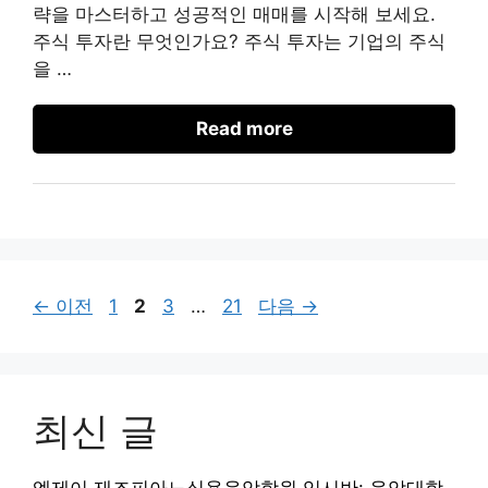
략을 마스터하고 성공적인 매매를 시작해 보세요.
주식 투자란 무엇인가요? 주식 투자는 기업의 주식
을 …
Read more
페
페
페
페
←
이전
1
2
3
…
21
다음
→
이
이
이
이
지
지
지
지
최신 글
엠제이 재즈피아노실용음악학원 입시반: 음악대학