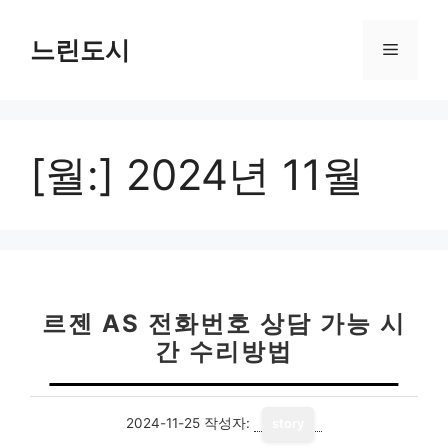
컨
텐
느린도시
메
츠
로
뉴
건
너
[월:]
2024년 11월
뛰
기
르젠 AS 전화번호 상담 가능 시
간 수리방법
2024-11-25
작성자:
story