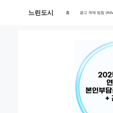
컨
텐
느린도시
홈
광고 게재 방침 (Adver
츠
로
건
너
뛰
기