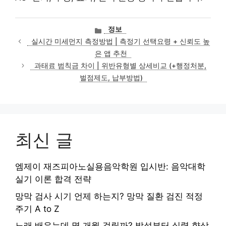
카
정보
테
실시간 미세먼지 측정방법 | 측정기 선택요령 + 신뢰도 높
고
은 앱 추천
리
과태료 범칙금 차이 | 위반유형별 상세비교 (+행정처분,
벌점제도, 납부방법)
최신 글
엠제이 재즈피아노실용음악학원 입시반: 음악대학
실기 이론 합격 전략
망막 검사 시기 언제 하는지? 망막 질환 검진 적정
주기 A to Z
노래 배우는데 몇 개월 걸릴까? 발성부터 실력 향상