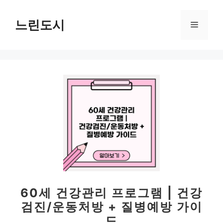
컨
텐
느린도시
메
츠
로
뉴
건
너
뛰
기
60세 건강관리 프로그램 | 건강
검진/운동처방 + 질병예방 가이
드