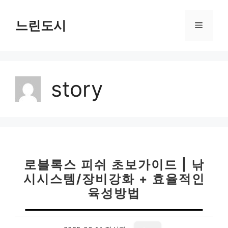
컨
텐
느린도시
메
츠
로
뉴
건
너
story
뛰
기
로블록스 피쉬 초보가이드 | 낚
시시스템/장비강화 + 효율적인
육성방법