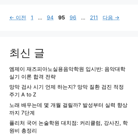
페
페
페
페
페
←
이전
1
…
94
95
96
…
211
다음
→
이
이
이
이
이
지
지
지
지
지
최신 글
엠제이 재즈피아노실용음악학원 입시반: 음악대학
실기 이론 합격 전략
망막 검사 시기 언제 하는지? 망막 질환 검진 적정
주기 A to Z
노래 배우는데 몇 개월 걸릴까? 발성부터 실력 향상
까지 7단계
퓰리처 국어 논술학원 대치점: 커리큘럼, 강사진, 학
원비 총정리