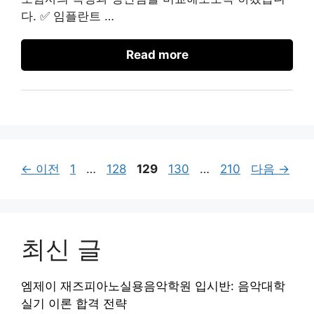
다. ✅ 임플란트 …
Read more
페
페
페
페
페
←
이전
1
…
128
129
130
…
210
다음
→
이
이
이
이
이
지
지
지
지
지
최신 글
엠제이 재즈피아노실용음악학원 입시반: 음악대학
실기 이론 합격 전략