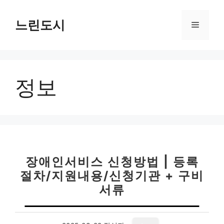
컨
텐
느린도시
메
츠
로
뉴
건
너
정보
뛰
기
장애인서비스 신청방법 | 등록
절차/지원내용/신청기관 + 구비
서류