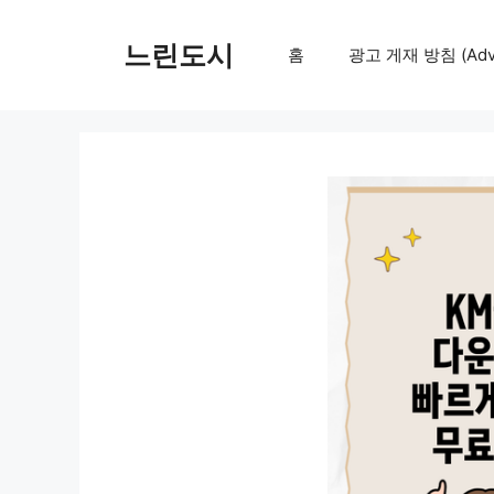
컨
텐
느린도시
홈
광고 게재 방침 (Adver
츠
로
건
너
뛰
기