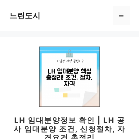
컨
텐
느린도시
메
츠
로
뉴
건
너
뛰
기
LH 임대분양정보 확인 | LH 공
사 임대분양 조건, 신청절차, 자
격요건 총정리