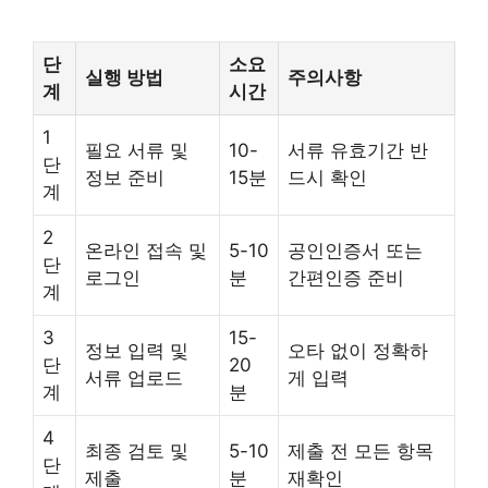
단
소요
실행 방법
주의사항
계
시간
1
필요 서류 및
10-
서류 유효기간 반
단
정보 준비
15분
드시 확인
계
2
온라인 접속 및
5-10
공인인증서 또는
단
로그인
분
간편인증 준비
계
3
15-
정보 입력 및
오타 없이 정확하
단
20
서류 업로드
게 입력
계
분
4
최종 검토 및
5-10
제출 전 모든 항목
단
제출
분
재확인