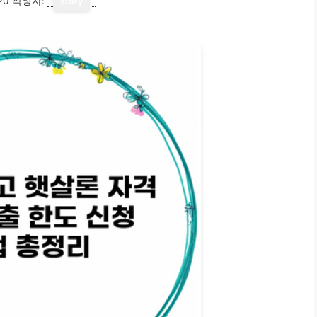
20
작성자:
story