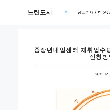
컨
텐
느린도시
홈
광고 게재 방침 (Adver
츠
로
건
너
뛰
기
중장년내일센터 재취업수당 
신청방
2025-02-