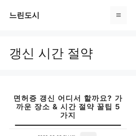
컨
텐
느린도시
메
츠
로
뉴
건
너
갱신 시간 절약
뛰
기
면허증 갱신 어디서 할까요? 가
까운 장소 & 시간 절약 꿀팁 5
가지