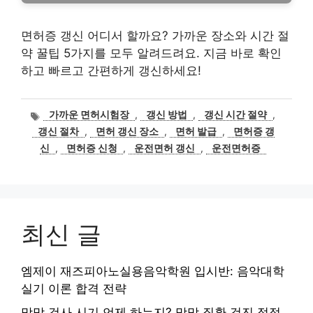
면허증 갱신 어디서 할까요? 가까운 장소와 시간 절
약 꿀팁 5가지를 모두 알려드려요. 지금 바로 확인
하고 빠르고 간편하게 갱신하세요!
태
가까운 면허시험장
,
갱신 방법
,
갱신 시간 절약
,
그
갱신 절차
,
면허 갱신 장소
,
면허 발급
,
면허증 갱
신
,
면허증 신청
,
운전면허 갱신
,
운전면허증
최신 글
엠제이 재즈피아노실용음악학원 입시반: 음악대학
실기 이론 합격 전략
망막 검사 시기 언제 하는지? 망막 질환 검진 적정