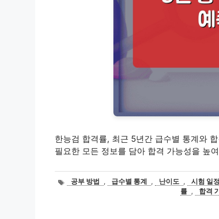
한능검 합격률, 최근 5년간 급수별 통계와 
필요한 모든 정보를 담아 합격 가능성을 높여
태
공부 방법
,
급수별 통계
,
난이도
,
시험 일
그
률
,
합격 