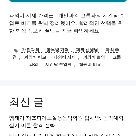
과외비 시세 가격표 | 개인과외 그룹과외 시간당 수
업료 비교를 완벽 정리했어요. 합리적인 선택을 위
한 핵심 정보와 꿀팁을 지금 확인하세요!
태
개인과외
,
공부방 가격
,
과외 선생님
,
과외 추
그
천
,
과외비 비교
,
과외비 시세
,
과외비 절약
,
그룹
과외
,
시간당 수업료
,
학원비 비교
최신 글
엠제이 재즈피아노실용음악학원 입시반: 음악대학
실기 이론 합격 전략
망막 검사 시기 언제 하는지? 망막 질환 검진 적정