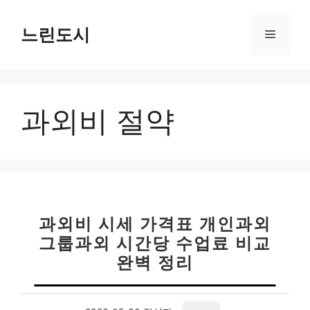
컨
텐
느린도시
메
츠
로
뉴
건
너
과외비 절약
뛰
기
과외비 시세 가격표 개인과외
그룹과외 시간당 수업료 비교
완벽 정리