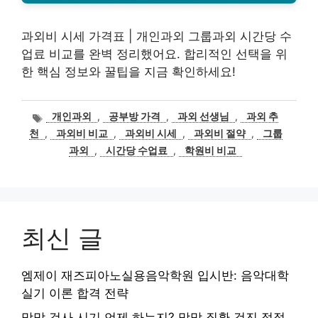
과외비 시세 가격표 | 개인과외 그룹과외 시간당 수
업료 비교를 완벽 정리했어요. 합리적인 선택을 위
한 핵심 정보와 꿀팁을 지금 확인하세요!
태
개인과외
,
공부방 가격
,
과외 선생님
,
과외 추
그
천
,
과외비 비교
,
과외비 시세
,
과외비 절약
,
그룹
과외
,
시간당 수업료
,
학원비 비교
최신 글
엠제이 재즈피아노실용음악학원 입시반: 음악대학
실기 이론 합격 전략
망막 검사 시기 언제 하는지? 망막 질환 검진 적정