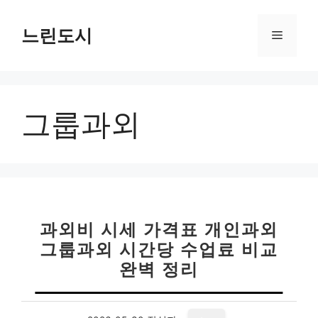
컨
텐
느린도시
메
츠
로
뉴
건
너
그룹과외
뛰
기
과외비 시세 가격표 개인과외
그룹과외 시간당 수업료 비교
완벽 정리