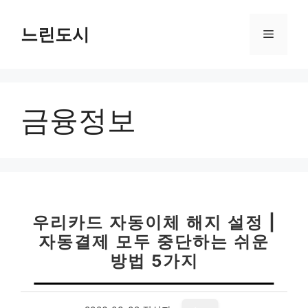
컨
텐
느린도시
메
츠
로
뉴
건
너
금융정보
뛰
기
우리카드 자동이체 해지 설정 |
자동결제 모두 중단하는 쉬운
방법 5가지