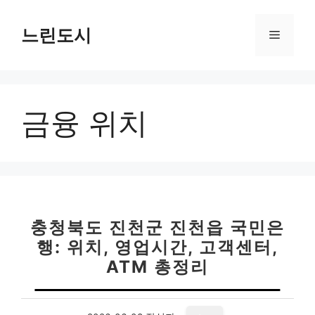
컨
텐
느린도시
메
츠
로
뉴
건
너
금융 위치
뛰
기
충청북도 진천군 진천읍 국민은
행: 위치, 영업시간, 고객센터,
ATM 총정리