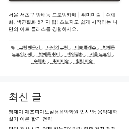
서울 서초구 방배동 드로잉카페 | 취미미술 | 수채
화, 색연필화 5가지 팁! 초보자도 쉽게 시작하는 나
만의 아트 클래스를 경험하세요.
태
그림 배우기
,
나만의 그림
,
미술 클래스
,
방배동
그
드로잉카페
,
방배동 취미
,
색연필화
,
서울 드로잉
,
수채화
,
취미미술
,
힐링 미술
최신 글
엠제이 재즈피아노실용음악학원 입시반: 음악대학
실기 이론 합격 전략
망막 검사 시기 언제 하는지? 망막 질환 검진 적정