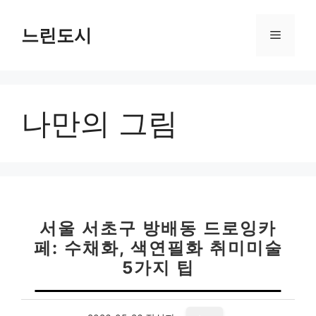
컨
텐
느린도시
메
츠
로
뉴
건
너
나만의 그림
뛰
기
서울 서초구 방배동 드로잉카
페: 수채화, 색연필화 취미미술
5가지 팁