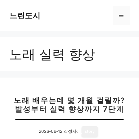
컨
텐
느린도시
메
츠
로
뉴
건
너
노래 실력 향상
뛰
기
노래 배우는데 몇 개월 걸릴까?
발성부터 실력 향상까지 7단계
2026-06-12
작성자:
story