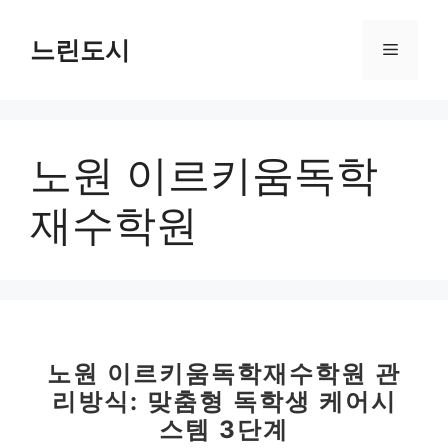
컨
텐
느린도시
메
츠
로
뉴
건
너
노원 이르키움독학
뛰
기
재수학원
노원 이르키움독학재수학원 관
리방식: 맞춤형 독학생 케어시
스템 3단계