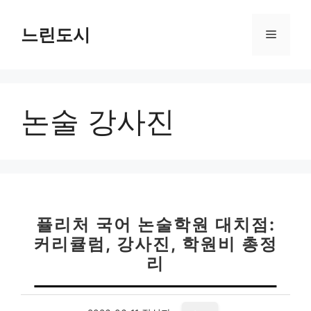
컨
텐
느린도시
메
츠
로
뉴
건
너
논술 강사진
뛰
기
퓰리처 국어 논술학원 대치점:
커리큘럼, 강사진, 학원비 총정
리