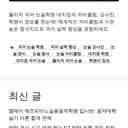
퓰리처 국어 논술학원 대치점의 커리큘럼, 강사진,
학원비 정보를 한눈에! 체계적인 커리큘럼과 수준
높은 첨삭지도로 국어 실력 향상을 경험하세요.
태
국어 논술 학원
,
국어 실력 향상
,
논술 강사진
,
논
그
술 준비
,
논술 첨삭
,
논술 커리큘럼
,
대치동 학원
,
대치점 국어 논술
,
퓰리처 국어 논술
,
학원비 정보
최신 글
엠제이 재즈피아노실용음악학원 입시반: 음악대학
실기 이론 합격 전략
망막 검사 시기 언제 하는지? 망막 질환 검진 적정