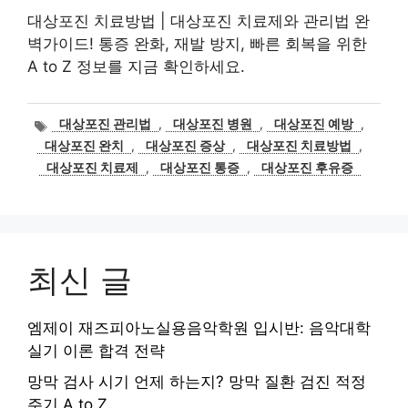
대상포진 치료방법 | 대상포진 치료제와 관리법 완
벽가이드! 통증 완화, 재발 방지, 빠른 회복을 위한
A to Z 정보를 지금 확인하세요.
태
대상포진 관리법
,
대상포진 병원
,
대상포진 예방
,
그
대상포진 완치
,
대상포진 증상
,
대상포진 치료방법
,
대상포진 치료제
,
대상포진 통증
,
대상포진 후유증
최신 글
엠제이 재즈피아노실용음악학원 입시반: 음악대학
실기 이론 합격 전략
망막 검사 시기 언제 하는지? 망막 질환 검진 적정
주기 A to Z