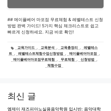
## 메이플베어 마포점 무료체험 & 레벨테스트 신청
방법 완벽 가이드! 5가지 핵심 체크리스트로 쉽고
빠르게 신청하세요. 지금 바로 확인!
태
교육가이드
,
교육분석
,
교육총정리
,
레벨테스
그
트
,
레벨테스트체험수업신청방법
,
메이플베어마포점
,
메이플베어마포점무료체험
,
무료체험
,
신청방법
,
체험수업
최신 글
엠제이 재즈피아노실용음악학원 입시반: 음악대학