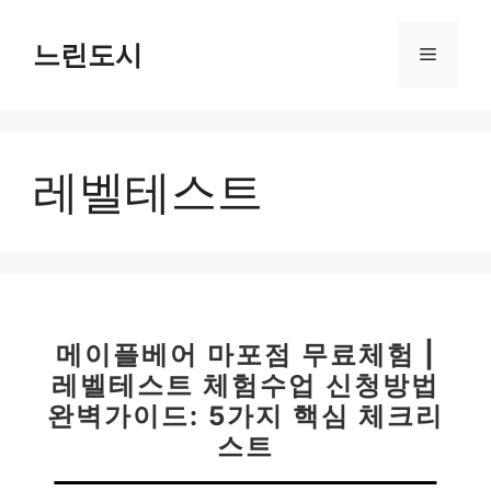
컨
텐
느린도시
메
츠
로
뉴
건
너
레벨테스트
뛰
기
메이플베어 마포점 무료체험 |
레벨테스트 체험수업 신청방법
완벽가이드: 5가지 핵심 체크리
스트