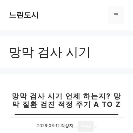
컨
텐
느린도시
메
츠
로
뉴
건
너
망막 검사 시기
뛰
기
망막 검사 시기 언제 하는지? 망
막 질환 검진 적정 주기 A TO Z
2026-06-12
작성자:
story