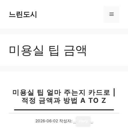
컨
텐
느린도시
메
츠
로
뉴
건
너
미용실 팁 금액
뛰
기
미용실 팁 얼마 주는지 카드로 |
적정 금액과 방법 A TO Z
2026-06-02
작성자:
story