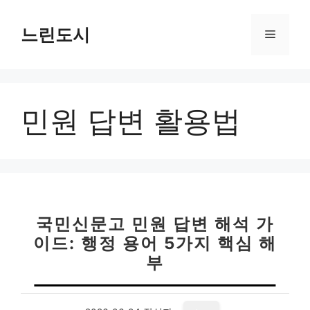
컨
텐
느린도시
메
츠
로
뉴
건
너
민원 답변 활용법
뛰
기
국민신문고 민원 답변 해석 가
이드: 행정 용어 5가지 핵심 해
부