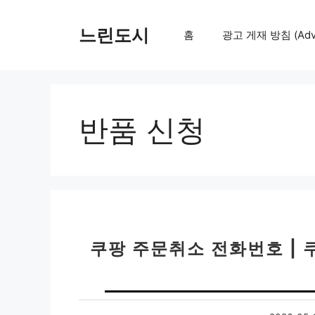
컨
텐
느린도시
홈
광고 게재 방침 (Adver
츠
로
건
너
뛰
반품 신청
기
쿠팡 주문취소 전화번호 | 