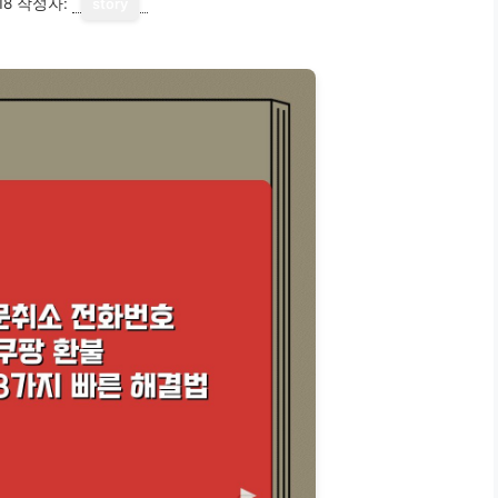
18
작성자:
story