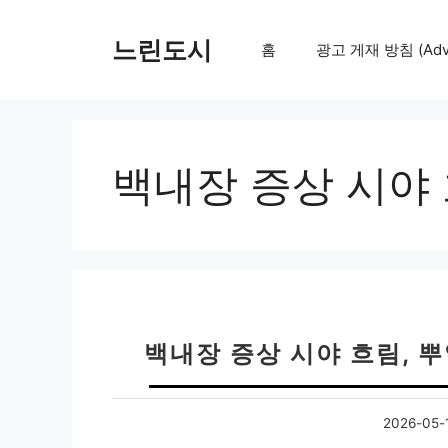
컨
텐
느린도시
홈
광고 게재 방침 (Adver
츠
로
건
너
뛰
백내장 증상 시야
기
백내장 증상 시야 흐림, 
2026-05-