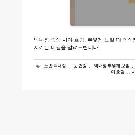
백내장 증상 시야 흐림, 뿌옇게 보일 때 의심
지키는 비결을 알려드립니다.
태
노안 백내장
,
눈 건강
,
백내장 뿌옇게 보임
,
그
야 흐림
,