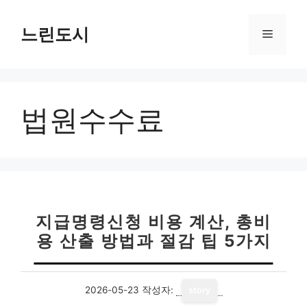
컨
텐
느린도시
메
츠
로
뉴
건
너
법원수수료
뛰
기
지급명령신청 비용 계산, 총비
용 산출 방법과 절감 팁 5가지
2026-05-23
작성자:
story