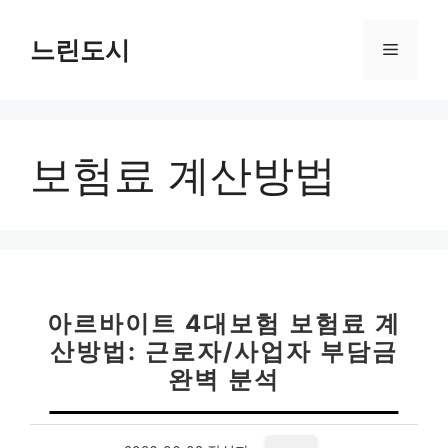
컨
텐
느린도시
메
츠
로
뉴
건
너
보험료 계산방법
뛰
기
아르바이트 4대보험 보험료 계
산방법: 근로자/사업자 부담금
완벽 분석