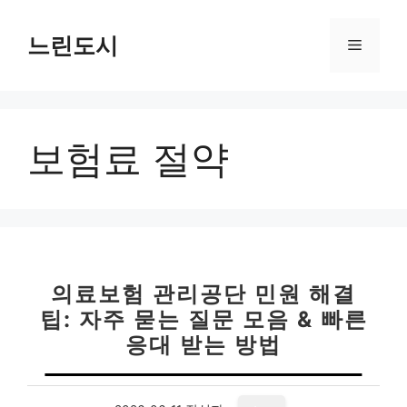
컨
텐
느린도시
메
츠
로
뉴
건
너
보험료 절약
뛰
기
의료보험 관리공단 민원 해결
팁: 자주 묻는 질문 모음 & 빠른
응대 받는 방법