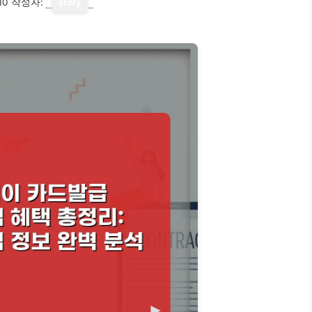
10
작성자:
story