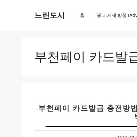
컨
텐
느린도시
홈
광고 게재 방침 (Adver
츠
로
건
너
뛰
부천페이 카드발
기
부천페이 카드발급 충전방법 