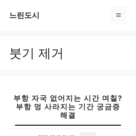
컨
텐
느린도시
메
츠
로
뉴
건
너
붓기 제거
뛰
기
부항 자국 없어지는 시간 며칠?
부항 멍 사라지는 기간 궁금증
해결