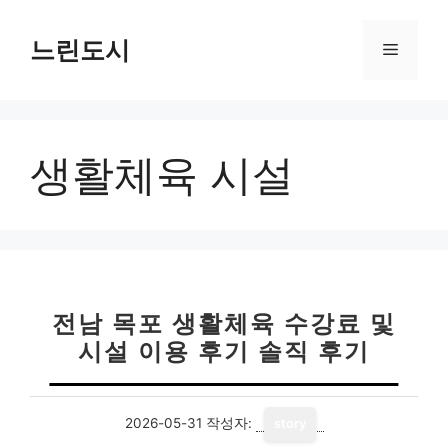
컨
텐
느린도시
메
츠
로
뉴
건
너
생활체육 시설
뛰
기
전남 목포 생활체육 수강료 및
시설 이용 후기 솔직 후기
2026-05-31
작성자:
story