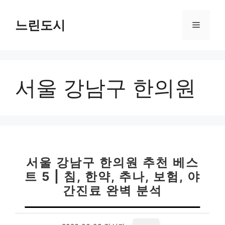
컨
텐
느린도시
메
츠
로
뉴
건
너
서울 강남구 한의원
뛰
기
서울 강남구 한의원 추천 베스
트 5 | 침, 한약, 추나, 보험, 야
간진료 완벽 분석