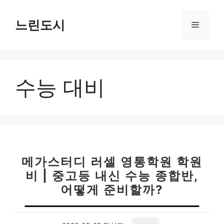
컨
텐
느린도시
메
츠
로
뉴
건
너
수능 대비
뛰
기
메가스터디 러셀 영통학원 학원
비 | 중고등 내신 수능 종합반,
어떻게 준비할까?