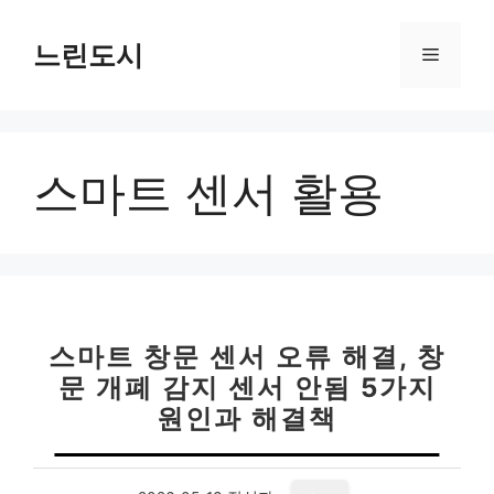
컨
텐
느린도시
메
츠
로
뉴
건
너
스마트 센서 활용
뛰
기
스마트 창문 센서 오류 해결, 창
문 개폐 감지 센서 안됨 5가지
원인과 해결책