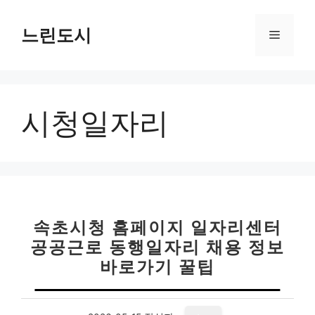
컨
텐
느린도시
메
츠
로
뉴
건
너
시청일자리
뛰
기
속초시청 홈페이지 일자리센터
공공근로 동행일자리 채용 정보
바로가기 꿀팁